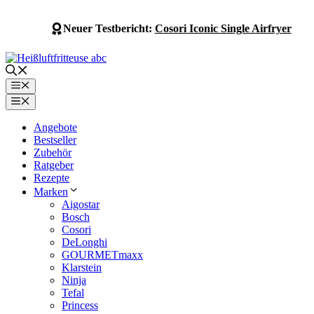
Zum
Inhalt
Neuer Testbericht:
Cosori Iconic Single Airfryer
springen
Menü
Menü
Angebote
Bestseller
Zubehör
Ratgeber
Rezepte
Marken
Aigostar
Bosch
Cosori
DeLonghi
GOURMETmaxx
Klarstein
Ninja
Tefal
Princess