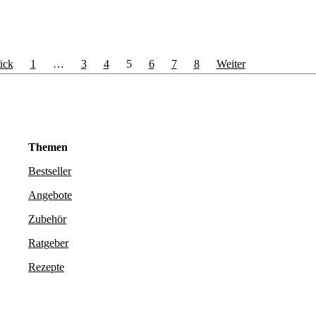
ück
1
…
3
4
5
6
7
8
Weiter
Themen
Bestseller
Angebote
Zubehör
Ratgeber
Rezepte