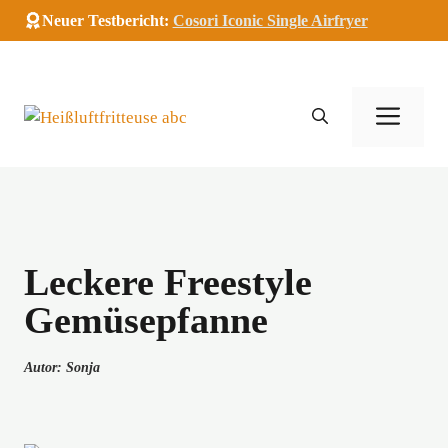
Zum
Neuer Testbericht:
Cosori Iconic Single Airfryer
Inhalt
springen
Men
Leckere Freestyle
Gemüsepfanne
Autor: Sonja